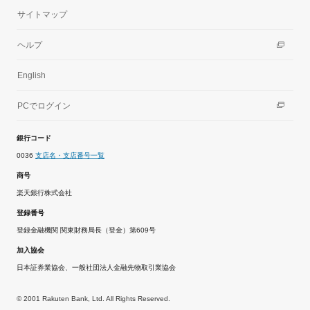
サイトマップ
ヘルプ
English
PCでログイン
銀行コード
0036
支店名・支店番号一覧
商号
楽天銀行株式会社
登録番号
登録金融機関 関東財務局長（登金）第609号
加入協会
日本証券業協会、一般社団法人金融先物取引業協会
© 2001 Rakuten Bank, Ltd. All Rights Reserved.