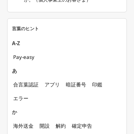
楽天銀行の銀行コードを教えてください。
（個人事業主のお客さま）
言葉のヒント
他行からの入金方法を教えてください。
A-Z
Pay-easy
あ
合言葉認証
アプリ
暗証番号
印鑑
エラー
か
海外送金
開設
解約
確定申告