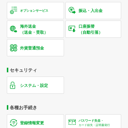
振込・入出金
オプションサービス
海外送金
口座振替
（送金・受取）
（自動引落）
外貨普通預金
セキュリティ
システム・設定
各種お手続き
パスワード失念・
登録情報変更
カード紛失・証明書発行