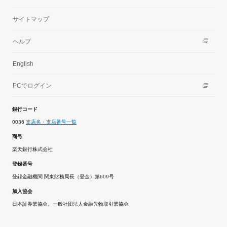
サイトマップ
ヘルプ
English
PCでログイン
銀行コード
0036
支店名・支店番号一覧
商号
楽天銀行株式会社
登録番号
登録金融機関 関東財務局長（登金）第609号
加入協会
日本証券業協会、一般社団法人金融先物取引業協会
© 2001 Rakuten Bank, Ltd. All Rights Reserved.