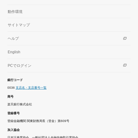
動作環境
サイトマップ
ヘルプ
English
PCでログイン
銀行コード
0036
支店名・支店番号一覧
商号
楽天銀行株式会社
登録番号
登録金融機関 関東財務局長（登金）第609号
加入協会
日本証券業協会、一般社団法人金融先物取引業協会