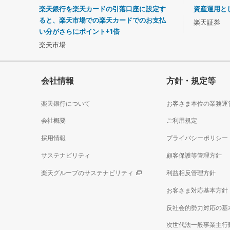
楽天銀行を楽天カードの引落口座に設定す
資産運用と
ると、楽天市場での楽天カードでのお支払
楽天証券
い分がさらにポイント+1倍
楽天市場
会社情報
方針・規定等
楽天銀行について
お客さま本位の業務運
会社概要
ご利用規定
採用情報
プライバシーポリシー
サステナビリティ
顧客保護等管理方針
楽天グループのサステナビリティ
利益相反管理方針
お客さま対応基本方針
反社会的勢力対応の基
次世代法一般事業主行