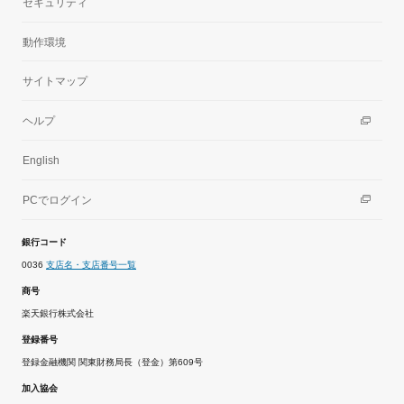
セキュリティ
動作環境
サイトマップ
ヘルプ
English
PCでログイン
銀行コード
0036
支店名・支店番号一覧
商号
楽天銀行株式会社
登録番号
登録金融機関 関東財務局長（登金）第609号
加入協会